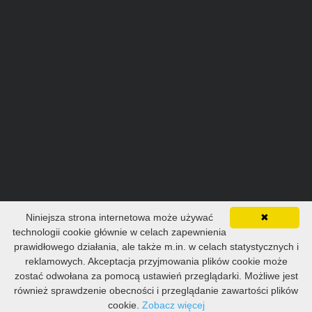
Niniejsza strona internetowa może używać
✖
technologii cookie głównie w celach zapewnienia
prawidłowego działania, ale także m.in. w celach statystycznych i
reklamowych. Akceptacja przyjmowania plików cookie może
zostać odwołana za pomocą ustawień przeglądarki. Możliwe jest
© 2023 - 2026 Wszelkie prawa zastrzeżone.
również sprawdzenie obecności i przeglądanie zawartości plików
K-System
cookie.
Zobacz więcej